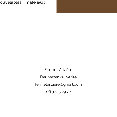
nouvelables, matériaux
Ferme l'Arizière
Daumazan-sur-Arize
fermelariziere@gmail.com
06.37.25.79.72