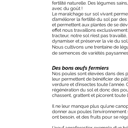
fertilité naturelle. Des légumes sains
avec du goût !
Le maraîchage sur sol vivant permet
d’améliorer la fertilité du sol par d
et permettent aux plantes de se dé
effet nous travaillons exclusivement
tracteur, notre sol n’est pas travaillé
dynamiser et préserver la vie du sol
Nous cultivons une trentaine de lég
de semences de variétés paysanne
Des bons œufs fermiers
Nos poules sont élevées dans des po
leur permettent de bénéficier de pâ
verdure et d’insectes toute l'année.
régénération du sol et donc des pou
chassent, grattent et picorent toute 
Il ne leur manque plus qu’une canopé
donner aux poules l'environnement s
ont besoin, et des fruits pour se réga
L’oeuf agroforestier exemple d’un bé