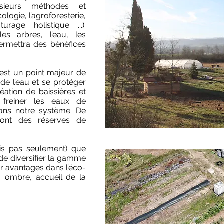
sieurs méthodes et
logie, l’agroforesterie,
urage holistique ...).
es arbres, l’eau, les
rmettra des bénéfices
 est un point majeur de
 de l’eau et se protéger
ation de baissières et
freiner les eaux de
 dans notre système. De
eront des réserves de
ais pas seulement) que
e diversifier la gamme
ur avantages dans l’éco-
, ombre, accueil de la