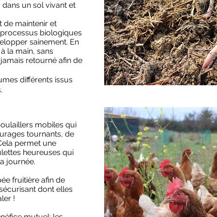
, dans un sol vivant et
 de maintenir et
es processus biologiques
velopper sainement. En
 à la main, sans
, jamais retourné afin de
.
umes différents issus
.
s
ulaillers mobiles qui
turages tournants, de
 Cela permet une
lettes heureuses qui
la journée.
e fruitière afin de
écurisant dont elles
ler !
néfice mutuel: les