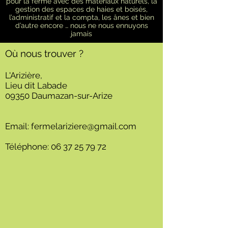
pour la ferme avec des matériaux naturels, la
gestion des espaces de haies et boisés,
l’administratif et la compta, les ânes et bien
d’autre encore … nous ne nous ennuyons
jamais
Où nous trouver ?
L'Arizière,
Lieu dit Labade
09350 Daumazan-sur-Arize
Email:
fermelariziere@gmail.com
Téléphone:
06 37 25 79 72