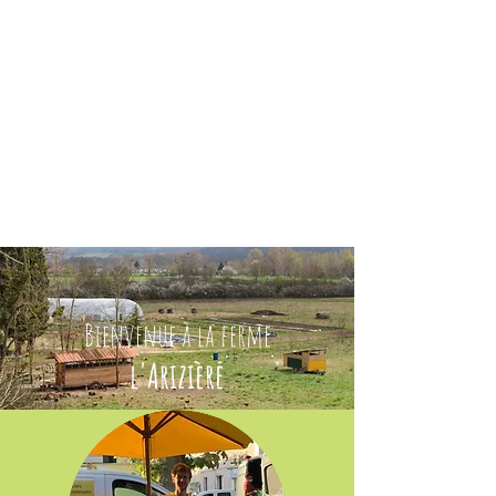
Ferme
Ferme l'Arizière
Ariziere
l’
Bienvenue à la ferme
l'Arizière