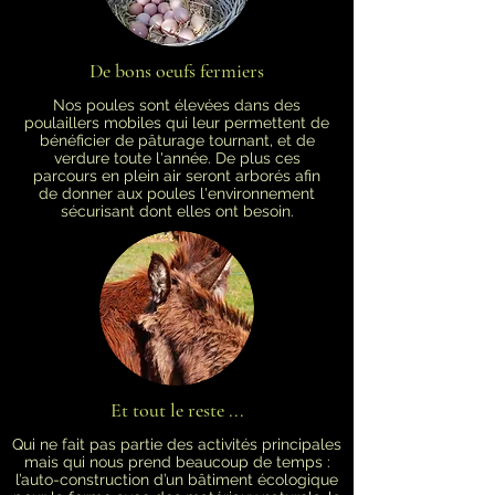
De bons oeufs fermiers
Nos poules sont élevées dans des
poulaillers mobiles qui leur permettent de
bénéficier de pâturage tournant, et de
verdure toute l'année. De plus ces
parcours en plein air seront arborés afin
de donner aux poules l'environnement
sécurisant dont elles ont besoin.
Et tout le reste ...
Qui ne fait pas partie des activités principales
mais qui nous prend beaucoup de temps :
l’auto-construction d’un bâtiment écologique